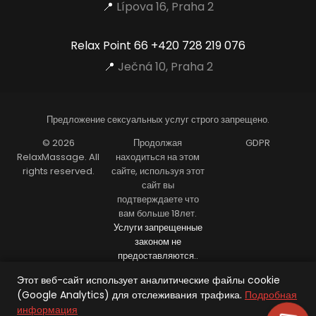
📍
Lípova 16, Praha 2
Relax Point 66
+420 728 219 076
📍
Ječná 10, Praha 2
Предложение сексуальных услуг строго запрещено.
© 2026
Продолжая
GDPR
RelaxMassage. All
находиться на этом
rights reserved.
сайте, используя этот
сайт вы
подтверждаете что
вам больше 18лет.
Услуги запрещенные
законом не
предоставляются..
Настройки файлов cookie
Этот веб-сайт использует аналитические файлы cookie
(Google Analytics) для отслеживания трафика.
Подробная
информация