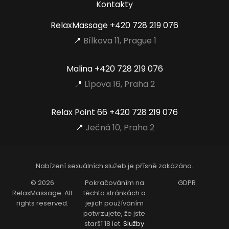
Kontakty
RelaxMassage
+420 728 219 076
📍
Bílkova 11, Prague 1
Malina
+420 728 219 076
📍
Lípova 16, Praha 2
Relax Point 66
+420 728 219 076
📍
Ječná 10, Praha 2
Nabízení sexuálních služeb je přísně zakázáno.
© 2026
Pokračováním na
GDPR
RelaxMassage. All
těchto stránkách a
rights reserved.
jejich používáním
potvrzujete, že jste
starší 18 let.
Služby