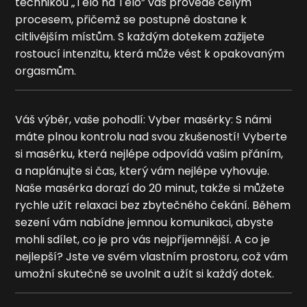
technikou „Tělo na Tělo” vás provede celým
procesem, přičemž se postupně dostane k
citlivějším místům. S každým dotekem zažijete
rostoucí intenzitu, která může vést k opakovaným
orgasmům.
Váš výběr, vaše pohodlí: Vyber masérky: S námi
máte plnou kontrolu nad svou zkušeností! Vyberte
si masérku, která nejlépe odpovídá vašim přáním,
a naplánujte si čas, který vám nejlépe vyhovuje.
Naše masérka dorazí do 20 minut, takže si můžete
rychle užít relaxaci bez zbytečného čekání. Během
sezení vám nabídne jemnou komunikaci, abyste
mohli sdílet, co je pro vás nejpříjemnější. A co je
nejlepší? Jste ve svém vlastním prostoru, což vám
umožní skutečně se uvolnit a užít si každý dotek.