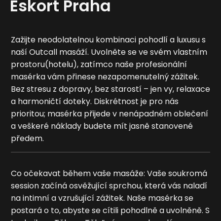
Eskort Praha
Zažijte neodolatelnou kombinaci pohodlí a luxusu s
naší Outcall masáží. Uvolněte se ve svém vlastním
prostoru(hotelu), zatímco naše profesionální
masérka vám přinese nezapomenutelný zážitek.
Bez stresu z dopravy, bez starostí – jen vy, relaxace
a harmoničtí doteky. Diskrétnost je pro nás
prioritou; masérka přijede v nenápadném oblečení
a veškeré náklady budete mít jasně stanovené
předem.
Co očekavat během vaše masáže: Vaše soukromá
session začíná osvěžující sprchou, která vás naladí
na intimní a vzrušující zážitek. Naše masérka se
postará o to, abyste se cítili pohodlně a uvolněně. S