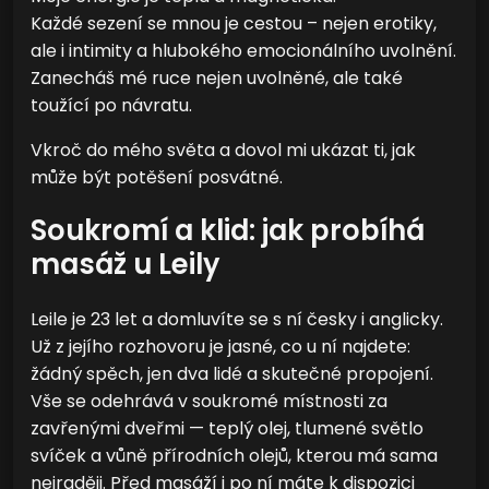
Každé sezení se mnou je cestou – nejen erotiky,
ale i intimity a hlubokého emocionálního uvolnění.
Zanecháš mé ruce nejen uvolněné, ale také
toužící po návratu.
Vkroč do mého světa a dovol mi ukázat ti, jak
může být potěšení posvátné.
Soukromí a klid: jak probíhá
masáž u Leily
Leile je 23 let a domluvíte se s ní česky i anglicky.
Už z jejího rozhovoru je jasné, co u ní najdete:
žádný spěch, jen dva lidé a skutečné propojení.
Vše se odehrává v soukromé místnosti za
zavřenými dveřmi — teplý olej, tlumené světlo
svíček a vůně přírodních olejů, kterou má sama
nejraději. Před masáží i po ní máte k dispozici