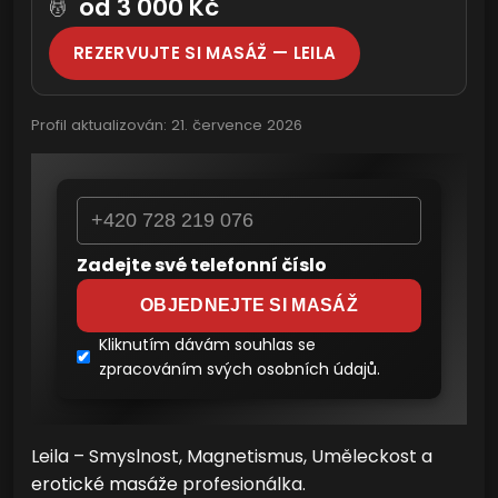
od 3 000 Kč
💆
REZERVUJTE SI MASÁŽ — LEILA
Profil aktualizován:
21. července 2026
Zadejte své telefonní číslo
OBJEDNEJTE SI MASÁŽ
Kliknutím dávám souhlas se
zpracováním svých osobních údajů.
Leila – Smyslnost, Magnetismus, Uměleckost a
erotické masáže
profesionálka.