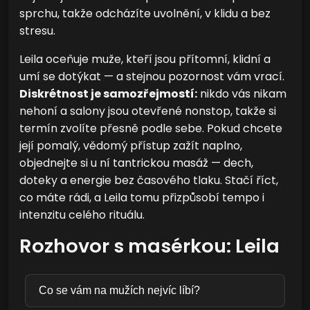
sprchu, takže odcházíte uvolnění, v klidu a bez
stresu.
Leila oceňuje muže, kteří jsou přítomní, klidní a
umí se dotýkat — a stejnou pozornost vám vrací.
Diskrétnost je samozřejmostí:
nikdo vás nikam
nehoní a salony jsou otevřené nonstop, takže si
termín zvolíte přesně podle sebe. Pokud chcete
její pomalý, vědomý přístup zažít naplno,
objednejte si u ní
tantrickou masáž
— dech,
doteky a energie bez časového tlaku. Stačí říct,
co máte rádi, a Leila tomu přizpůsobí tempo i
intenzitu celého rituálu.
Rozhovor s masérkou: Leila
Co se vám na mužích nejvíc líbí?