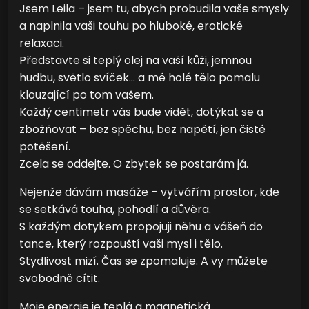
Jsem Leila – jsem tu, abych probudila vaše smysly
a naplnila vaši touhu po hluboké, erotické
relaxaci.
Představte si teplý olej na vaší kůži, jemnou
hudbu, světlo svíček… a mé holé tělo pomalu
klouzající po tom vašem.
Každý centimetr vás bude vidět, dotýkat se a
zbožňovat – bez spěchu, bez napětí, jen čisté
potěšení.
Zcela se oddejte. O zbytek se postarám já.
Nejenže dávám masáže – vytvářím prostor, kde
se setkává touha, pohodlí a důvěra.
S každým dotykem propojuji něhu a vášeň do
tance, který rozpouští vaši mysl i tělo.
Stydlivost mizí. Čas se zpomaluje. A vy můžete
svobodně cítit.
Moje energie je teplá a magnetická.