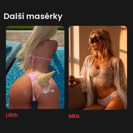
Další masérky
Lilith
Mila